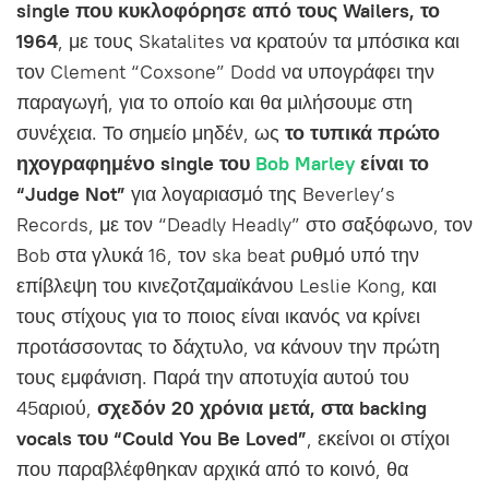
single που κυκλοφόρησε από τους Wailers, το
1964
, με τους Skatalites να κρατούν τα μπόσικα και
τον Clement “Coxsone” Dodd να υπογράφει την
παραγωγή, για το οποίο και θα μιλήσουμε στη
συνέχεια. Το σημείο μηδέν, ως
το τυπικά πρώτο
ηχογραφημένο single του
Bob Marley
είναι το
“Judge Not”
για λογαριασμό της Beverley’s
Records, με τον “Deadly Headly” στο σαξόφωνο, τον
Bob στα γλυκά 16, τον ska beat ρυθμό υπό την
επίβλεψη του κινεζοτζαμαϊκάνου Leslie Kong, και
τους στίχους για το ποιος είναι ικανός να κρίνει
προτάσσοντας το δάχτυλο, να κάνουν την πρώτη
τους εμφάνιση. Παρά την αποτυχία αυτού του
45αριού,
σχεδόν 20 χρόνια μετά, στα backing
vocals του “Could You Be Loved”
, εκείνοι οι στίχοι
που παραβλέφθηκαν αρχικά από το κοινό, θα