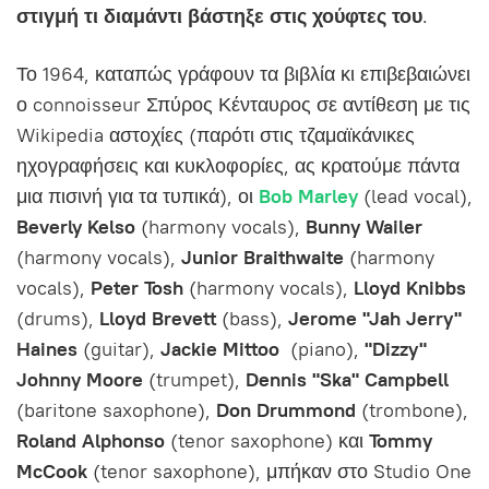
στιγμή τι διαμάντι βάστηξε στις χούφτες του
.
Το 1964, καταπώς γράφουν τα βιβλία κι επιβεβαιώνει
ο connoisseur Σπύρος Κένταυρος σε αντίθεση με τις
Wikipedia αστοχίες (παρότι στις τζαμαϊκάνικες
ηχογραφήσεις και κυκλοφορίες, ας κρατούμε πάντα
μια πισινή για τα τυπικά), οι
Bob Marley
(lead vocal),
Beverly Kelso
(harmony vocals),
Bunny Wailer
(harmony vocals),
Junior Braithwaite
(harmony
vocals),
Peter Tosh
(harmony vocals),
Lloyd Knibbs
(drums),
Lloyd Brevett
(bass),
Jerome
"Jah Jerry"
Haines
(guitar),
Jackie Mittoo
(piano),
"Dizzy"
Johnny Moore
(trumpet),
Dennis "Ska" Campbell
(baritone saxophone),
Don Drummond
(trombone),
Roland Alphonso
(tenor saxophone) και
Tommy
McCook
(tenor saxophone), μπήκαν στο Studio One