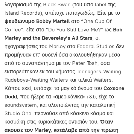
λογαριασμό της Black Swan (του υπο label της
Island Records), απέτυχε παταγωδώς. Είτε με το
ψευδώνυμο Bobby Martell
στο “One Cup Of
Coffee”, είτε στο “Do You Still Love Me?” ως
Bob
Marley and the Bevereley’s All Stars
, οι
ηχογραφήσεις του Marley στα Federal Studios δεν
προμήνυαν επ’ ουδενί όσα ακολουθήθηκαν μέσα
από το συναπάντημα με τον Peter Tosh, όσα
εκπορεύτηκαν εκ του νήματος Teenagers-Wailing
Rudeboys-Wailing Wailers και τελικά Wailers.
Κάπου εκεί, υπάρχει το μαγικό όνομα του
Coxsone
Dodd
, που ήξερε τα «αμερικάνικα» r&b, είχε το
soundsystem, και υλοποιώντας την καταλυτική
Studio One, περνούσε από κόσκινο κόσμο και
κοσμάκη στις κυριακάτικες οντισιόν του.
Όταν
άκουσε τον Marley, κατάλαβε από την πρώτη